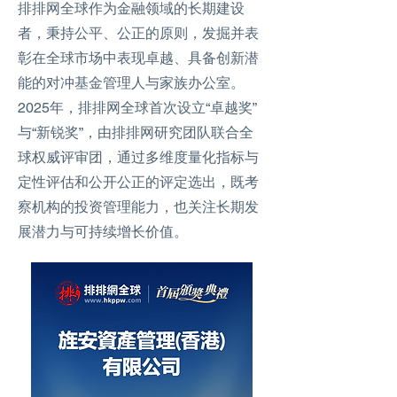
排排网全球作为金融领域的长期建设
者，秉持公平、公正的原则，发掘并表
彰在全球市场中表现卓越、具备创新潜
能的对冲基金管理人与家族办公室。
2025年，排排网全球首次设立“卓越奖”
与“新锐奖”，由排排网研究团队联合全
球权威评审团，通过多维度量化指标与
定性评估和公开公正的评定选出，既考
察机构的投资管理能力，也关注长期发
展潜力与可持续增长价值。